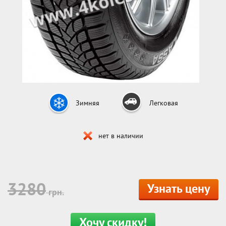
Зимняя
Легковая
нет в наличии
3280
Узнать цену
грн.
Хочу скидку!