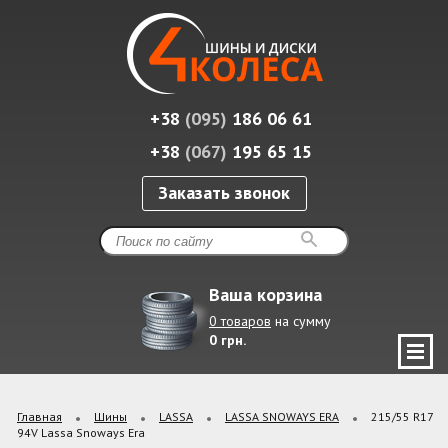
+38
(095)
186 06 61
+38
(067)
195 65 15
Заказать звонок
Ваша корзина
0 товаров
на сумму
0 грн.
Главная
Шины
LASSA
LASSA SNOWAYS ERA
215/55 R17
94V Lassa Snoways Era