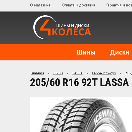
О магазине
Оплата и доставка
Гарантия и во
Шины
Диски
Главная
Шины
LASSA
LASSA Iceways
205
205/60 R16 92T LASS