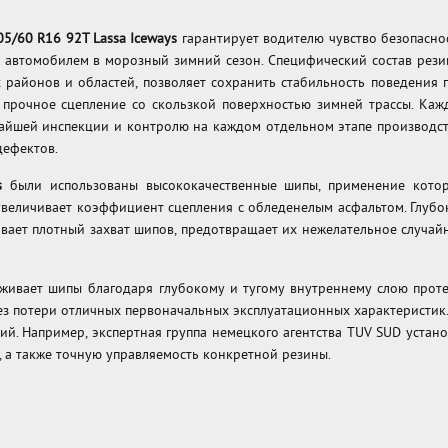
5/60 R16 92T Lassa Iceways
гарантирует водителю чувство безопасно
 автомобилем в морозный зимний сезон. Специфический состав рези
районов и областей, позволяет сохранить стабильность поведения 
 прочное сцепление со скользкой поверхностью зимней трассы. Каж
айшей инспекции и контролю на каждом отдельном этапе производст
дефектов.
s
были использованы высококачественные шипы, применение кото
величивает коэффициент сцепления с обледенелым асфальтом. Глубо
вает плотный захват шипов, предотвращает их нежелательное случай
ивает шипы благодаря глубокому и тугому внутреннему слою протект
з потери отличных первоначальных эксплуатационных характеристик
ний. Например, экспертная группа немецкого агентства TUV SUD уста
 а также точную управляемость конкретной резины.