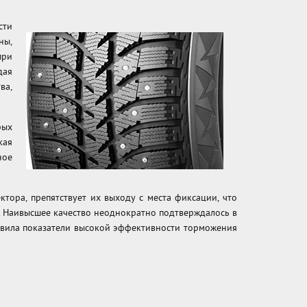
сти
ны,
при
дая
ва,
рых
кая
ное
ора, препятствует их выходу с места фиксации, что
. Наивысшее качество неоднократно подтверждалось в
новила показатели высокой эффективности торможения