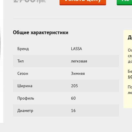
грн.
Общие характеристики
Д
Бренд
LASSA
Ос
с
Тип
легковая
до
Бе
Сезон
Зимняя
10
Ширина
205
По
л
Профиль
60
Диаметр
16