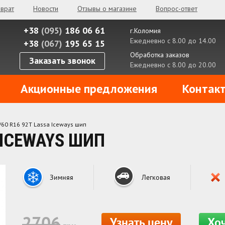
зврат
Новости
Отзывы о магазине
Вопрос-ответ
+38
(095)
186 06 61
г.Коломия
Ежедневно с 8.00 до 14.00
+38
(067)
195 65 15
Обработка заказов
Заказать звонок
Ежедневно с 8.00 до 20.00
Акционные предложения
Контак
/60 R16 92T Lassa Iceways шип
A ICEWAYS ШИП
Зимняя
Легковая
2706
Узнать цену
Хоч