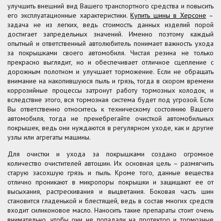
улучшить внешний вид Вашего транспортного средства и повысить
его эксплуатационные характеристики.
Купить шины в Херсоне
–
задача не из легких, ведь стоимость данных изделий порой
достигает запредельных значений. Именно поэтому каждый
опытный и ответственный автолюбитель понимает важность ухода
за покрышками своего автомобиля. Чистая резина не только
прекрасно выглядит, но и обеспечивает отличное сцепление с
дорожным полотном и улучшает торможение. Если не обращать
внимание на накопившуюся пыль и грязь, тогда в скором времени
коррозийные процессы затронут работу тормозных колодок, и
вследствие этого, вся тормозная система будет под угрозой. Если
Вы ответственно относитесь к техническому состоянию Вашего
автомобиля, тогда не пренебрегайте очисткой автомобильных
покрышек, ведь они нуждаются в регулярном уходе, как и другие
узлы или агрегаты машины.
Для очистки и ухода за покрышками создано огромное
количество очистителей автошин. Их основная цель – размягчить
старую засохшую грязь и пыль. Кроме того, данные вещества
отлично проникают в микропоры покрышки и защищают ее от
высыхания, растрескивания и выцветания. Боковая часть шин
становится гладенькой и блестящей, ведь в состав многих средств
входит силиконовое масло. Наносить такие препараты стоит очень
внимательно, чтобы они не попадали на протектор и тормозные