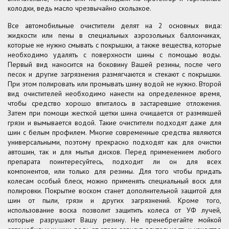
колодки, ведь масло чрезвычайно скользкое.
Все автомобильные очистители делят на 2 основных вида:
жидкости или пены в специальных аэрозольных баллончиках,
которые не нужно смывать с покрышки, а также вещества, которые
необходимо удалять с поверхности шины с помощью воды.
Первый вид наносится на боковину Вашей резины, после чего
песок и другие загрязнения размягчаются и стекают с покрышки.
При этом полировать или промывать шину водой не нужно. Второй
вид очистителей необходимо нанести на определенное время,
чтобы средство хорошо впиталось в застаревшие отложения.
Затем при помощи жесткой щетки шина очищается от размякшей
грязи и вымывается водой. Такие очистители подходят даже для
шин с белым профилем. Многие современные средства являются
универсальными, поэтому прекрасно подходят как для очистки
автошин, так и для мытья дисков. Перед применением любого
препарата поинтересуйтесь, подходит ли он для всех
компонентов, или только для резины. Для того чтобы придать
колесам особый блеск, можно применять специальный воск для
полировки. Покрытие воском станет дополнительной защитой для
шин от пыли, грязи и других загрязнений. Кроме того,
использование воска позволит защитить колеса от УФ лучей,
которые разрушают Вашу резину. Не пренебрегайте мойкой