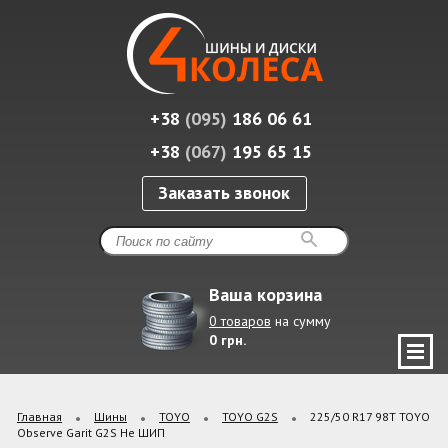
+38
(095)
186 06 61
+38
(067)
195 65 15
Заказать звонок
Ваша корзина
0 товаров
на сумму
0 грн.
Главная
Шины
TOYO
TOYO G2S
225/50 R17 98T TOYO
Observe Garit G2S Не ШИП